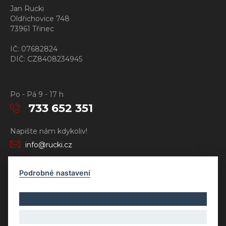
Jan Rucki
Oldřichovice 748
73961 Třinec
IČ: 07682824
DIČ: CZ8408234945
Po - Pá 9 - 17 h
733 652 351
Napište nám kdykoliv!
info@rucki.cz
Podrobné nastavení
Copyright © Novy Web s.r.o. 2026