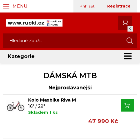
MENU
Přihlásit
Registrace
0
Kategorie
DÁMSKÁ MTB
Nejprodávanější
Kolo Maxbike Riva M
16" / 29"
Skladem 1 ks
47 990 Kč