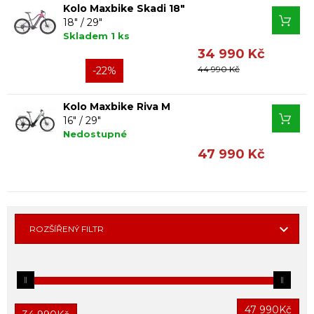
Kolo Maxbike Skadi 18"
18" / 29"
Skladem 1 ks
34 990 Kč
44 990 Kč
-22%
Kolo Maxbike Riva M
16" / 29"
Nedostupné
47 990 Kč
ROZŠÍŘENÝ FILTR
47 990
Kč