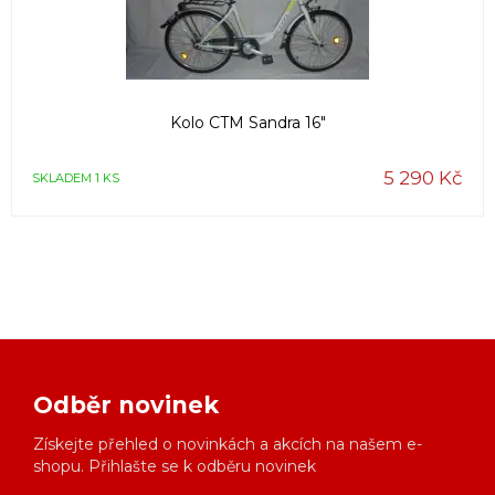
Kolo CTM Sandra 16"
5 290 Kč
SKLADEM 1 KS
Odběr novinek
Získejte přehled o novinkách a akcích na našem e-
shopu. Přihlašte se k odběru novinek