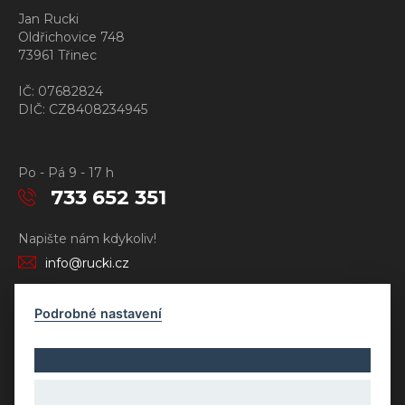
Jan Rucki
Oldřichovice 748
73961 Třinec
IČ: 07682824
DIČ: CZ8408234945
Po - Pá 9 - 17 h
733 652 351
Napište nám kdykoliv!
info@rucki.cz
Podrobné nastavení
Copyright © Novy Web s.r.o. 2026