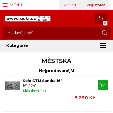
MENU
Přihlásit
Registrace
0
Kategorie
MĚSTSKÁ
Nejprodávanější
Kolo CTM Sandra 16"
16" / 24"
Skladem 1 ks
5 290 Kč