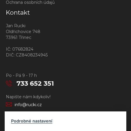
Ochrana osobních údajů
Kontakt
Jan Rucki
Oldřichovice 748
73961 Třinec
IČ: 07682824
DIČ: CZ8408234945
Po - Pá 9 - 17 h
733 652 351
Napište nám kdykoliv!
info@rucki.cz
Podrobné nastavení