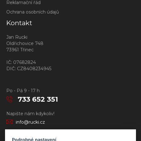
Reklamační řád
Ochrana osobních údajů
Kontakt
Jan Rucki
Oldřichovice 748
73961 Třinec
IČ: 07682824
DIČ: CZ8408234945
Po - Pá 9 - 17 h
733 652 351
Napište nám kdykoliv!
info@rucki.cz
Podrobné nastavení