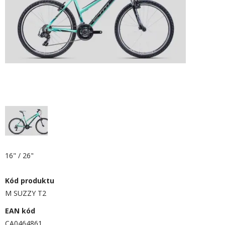
16" / 26"
Kód produktu
M SUZZY T2
EAN kód
CA0464861