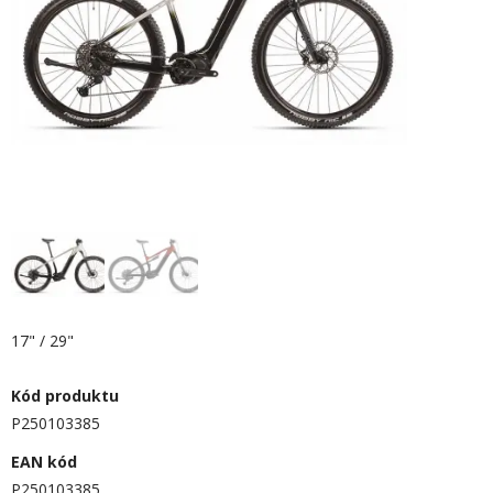
17" / 29"
Kód produktu
P250103385
EAN kód
P250103385