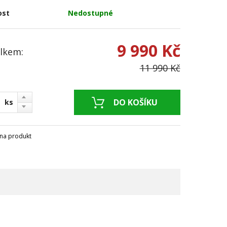
ost
Nedostupné
9 990 Kč
lkem:
11 990 Kč
ks
na produkt