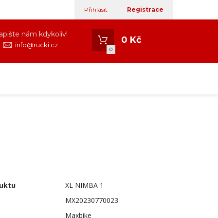
Přihlásit
Registrace
apište nám kdykoliv!
0 Kč
info@rucki.cz
0
uktu
XL NIMBA 1
MX20230770023
Maxbike