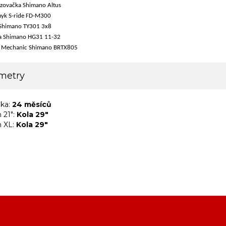
zovačka Shimano Altus
yk S-ride FD-M300
 Shimano TY301 3x8
a Shimano HG31 11-32
 Mechanic Shimano BRTX805
metry
uka:
24 měsíců
 21":
Kola 29"
 XL:
Kola 29"