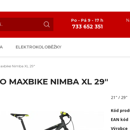
Po - Pá 9 - 17 h
N
733 652 351
A
ELEKTROKOLOBĚŽKY
Maxbike Nimba XL 29"
O MAXBIKE NIMBA XL 29"
21" / 29"
Kód prod
EAN kód
Výrobce