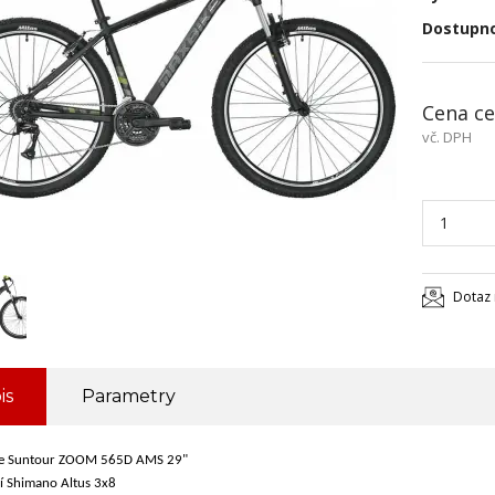
Dostupn
Cena ce
vč. DPH
Dotaz 
is
Parametry
ce Suntour ZOOM 565D AMS 29"
í Shimano Altus 3x8