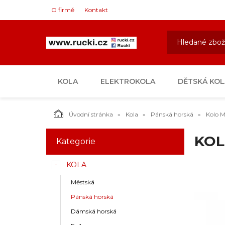
O firmě
Kontakt
KOLA
ELEKTROKOLA
DĚTSKÁ KOL
Úvodní stránka
Kola
Pánská horská
Kolo 
KOL
Kategorie
KOLA
Městská
Pánská horská
Dámská horská