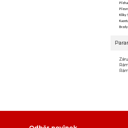
Přeha
Přesm
Kliky
Kazet
Brzdy
Para
Zár
Rám
Rám
Odběr novinek